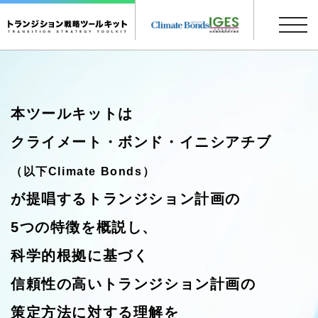
ナ
ビ
ゲ
ー
シ
ョ
ン
本ツールキットは
開
閉
クライメート・ボンド・イニシアチブ
（以下Climate Bonds）
が提唱するトランジション計画の
5つの特徴を概説し、
科学的根拠に基づく
信頼性の高いトランジション計画の
策定方法に対する理解を